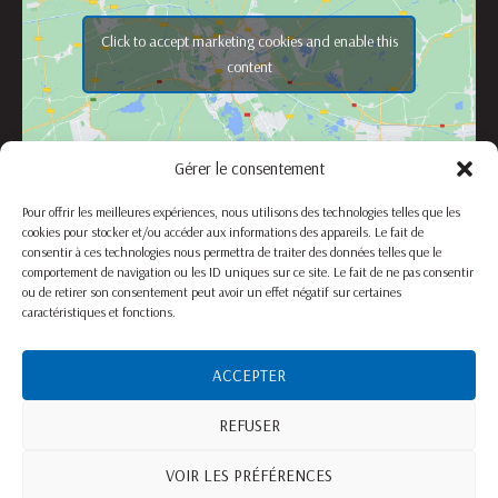
Click to accept marketing cookies and enable this
content
Gérer le consentement
Pour offrir les meilleures expériences, nous utilisons des technologies telles que les
cookies pour stocker et/ou accéder aux informations des appareils. Le fait de
consentir à ces technologies nous permettra de traiter des données telles que le
comportement de navigation ou les ID uniques sur ce site. Le fait de ne pas consentir
ou de retirer son consentement peut avoir un effet négatif sur certaines
caractéristiques et fonctions.
ACCEPTER
Propulsé par l'
Office du Commerce Canadien
REFUSER
Copyright © 2026 Me Jean-François Vernier, notaire | Tous droits réservés.
VOIR LES PRÉFÉRENCES
Politique de cookies